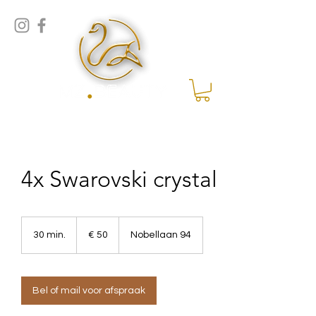
4x Swarovski crystal
50
euro
30 min.
3
€ 50
Nobellaan 94
0
m
i
n
Bel of mail voor afspraak
.