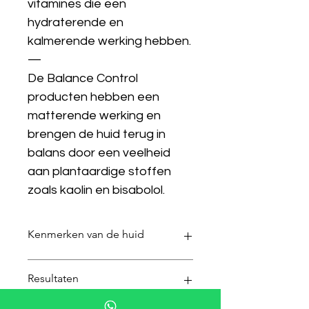
vitamines die een 
hydraterende en 
kalmerende werking hebben.
—
De Balance Control 
producten hebben een 
matterende werking en 
brengen de huid terug in 
balans door een veelheid 
aan plantaardige stoffen 
zoals kaolin en bisabolol.
Kenmerken van de huid
De huid begint snel te glimmen, met 
Resultaten
name op de neus en op het 
voorhoofd. De poriën zijn duidelijk 