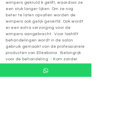
wimpers gekruld & gelift, waardoor ze
een stuk langer lijken. Om ze nog
beter te laten opvallen worden de
wimpers ook gelijk geverfd. Ook wordt
er een extra verzorging voor de
wimpers aangebracht. Voor lashlift
behandelingen wordt in de salon
gebruik gemaakt van de professionele
producten van Elleebana. Belangrijk
voor de behandeling: - Kom zonder
oogmakeup Belangrijk na de
behandeling: - De wimpers mogen de
eerste 24 uur niet nat worden - Draag
de eerste 24 uur geen oogmakeup -
Eerste 24 uur geen sauna of stoombad
Voor het maken van een afspraak
graag even appen naar
0683055132
met vermelding van:
ACTIEDAGEN LASHLIFT