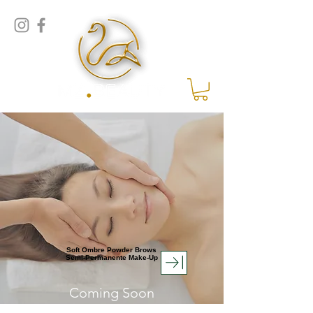
Soft Ombre Powder Brows
Semi-Permanente Make-Up
Coming Soon