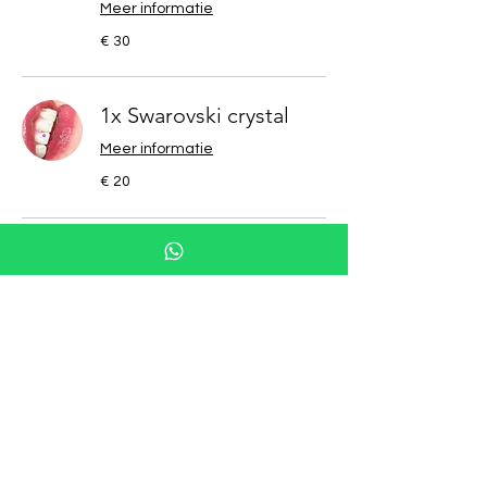
Meer informatie
30
€ 30
euro
1x Swarovski crystal
Meer informatie
20
€ 20
euro
2x Swarovski crystal
Meer informatie
30
€ 30
euro
3x Swarovski crystal
Meer informatie
40
€ 40
euro