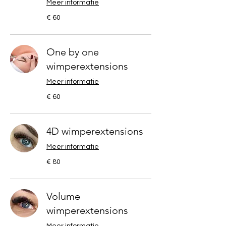
Meer informatie
60
€ 60
euro
One by one
wimperextensions
Meer informatie
60
€ 60
euro
4D wimperextensions
Meer informatie
80
€ 80
euro
Volume
wimperextensions
Meer informatie