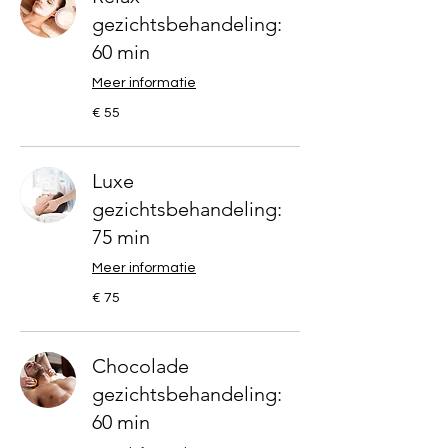
gezichtsbehandeling:
60 min
Meer informatie
55
€ 55
euro
Luxe
gezichtsbehandeling:
75 min
Meer informatie
75
€ 75
euro
Chocolade
gezichtsbehandeling:
60 min