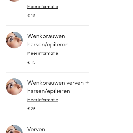
Meer informatie
15
€ 15
euro
Wenkbrauwen
harsen/epileren
Meer informatie
15
€ 15
euro
Wenkbrauwen verven +
harsen/epilieren
Meer informatie
25
€ 25
euro
Verven