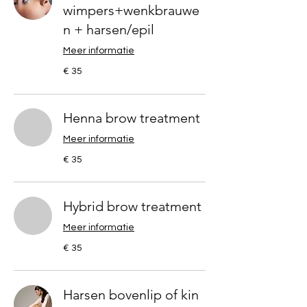
wimpers+wenkbrauwe
n + harsen/epil
Meer informatie
35
€ 35
euro
Henna brow treatment
Meer informatie
35
€ 35
euro
Hybrid brow treatment
Meer informatie
35
€ 35
euro
Harsen bovenlip of kin