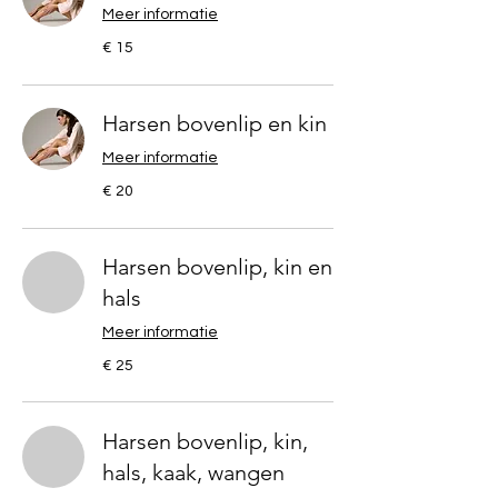
Meer informatie
15
€ 15
euro
Harsen bovenlip en kin
Meer informatie
20
€ 20
euro
Harsen bovenlip, kin en
hals
Meer informatie
25
€ 25
euro
Harsen bovenlip, kin,
hals, kaak, wangen