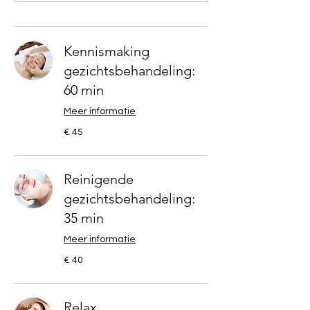
Kennismaking
gezichtsbehandeling:
60 min
Meer informatie
45
€ 45
euro
Reinigende
gezichtsbehandeling:
35 min
Meer informatie
40
€ 40
euro
Relax